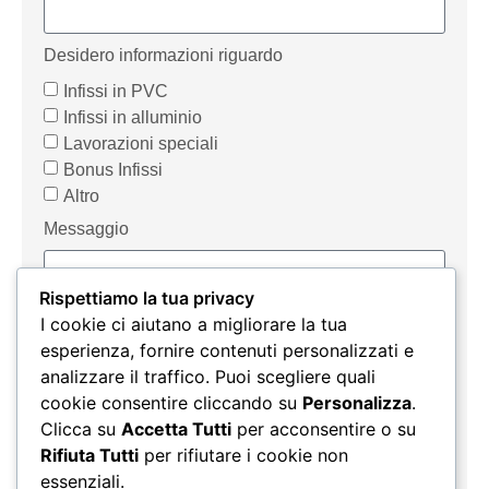
Desidero informazioni riguardo
Infissi in PVC
Infissi in alluminio
Lavorazioni speciali
Bonus Infissi
Altro
Messaggio
Rispettiamo la tua privacy
I cookie ci aiutano a migliorare la tua
esperienza, fornire contenuti personalizzati e
analizzare il traffico. Puoi scegliere quali
Autorizzo il trattamento dei miei dati personali (D. Lgs.
cookie consentire cliccando su
Personalizza
.
196/2003).
F.lli Rossetto Srl
potrà procedere direttamente o
Clicca su
Accetta Tutti
per acconsentire o su
tramite terzi al trattamento con qualsiasi mezzo dei dati
Rifiuta Tutti
per rifiutare i cookie non
personali risultanti dalla presente documentazione per il
essenziali.
perseguimento delle proprie finalità istituzionali.